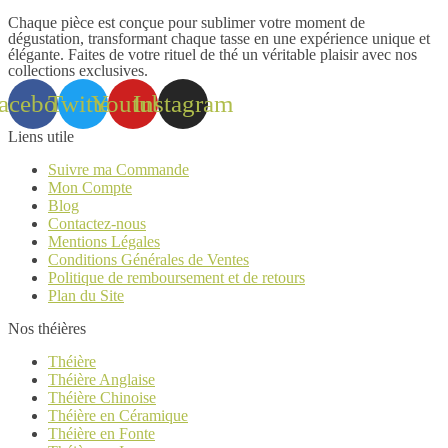
choisies
sur
Chaque pièce est conçue pour sublimer votre moment de
la
dégustation, transformant chaque tasse en une expérience unique et
élégante. Faites de votre rituel de thé un véritable plaisir avec nos
page
collections exclusives.
du
produit
acebook
Twitter
Youtube
Instagram
Liens utile
Suivre ma Commande
Mon Compte
Blog
Contactez-nous
Mentions Légales
Conditions Générales de Ventes
Politique de remboursement et de retours
Plan du Site
Nos théières
Théière
Théière Anglaise
Théière Chinoise
Théière en Céramique
Théière en Fonte