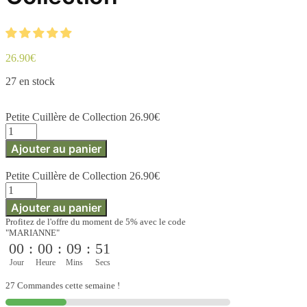
26.90
€
27 en stock
Petite Cuillère de Collection
26.90
€
quantité
de
Ajouter au panier
Petite
Cuillère
Petite Cuillère de Collection
26.90
€
de
quantité
Collection
de
Ajouter au panier
Petite
Profitez de l'offre du moment de 5% avec le code
Cuillère
"MARIANNE"
de
00
:
00
:
09
:
51
Collection
Jour
Heure
Mins
Secs
27 Commandes cette semaine !