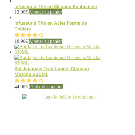
produit
a
Infuseur à Thé en Silicone Bonhomme
plusieurs
13.90
€
Ajouter au panier
variations.
Les
Infuseur à Thé en Acier Forme de
options
Théière
peuvent
être
18.90
€
Ajouter au panier
choisies
sur
la
page
du
Bol Japonais Traditionnel Chawan
produit
Matcha 630ML
Ce
44.90
€
Choix des options
produit
a
plusieurs
variations.
Les
options
peuvent
être