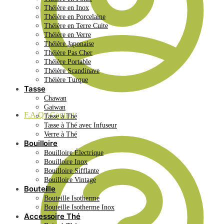
Théière en Inox
Théière en Porcelaine
Théière en Terre Cuite
Théière en Verre
Théière Japonaise
Théière Pas Cher
Théière Portable
Théière Scandinave
Théière Turque
Tasse
Chawan
Gaiwan
F.A.Q / Contact
Tasse à Thé
Tasse à Thé avec Infuseur
Verre à Thé
Bouilloire
Bouilloire Électrique
Bouilloire Inox
Bouilloire Sifflante
Bouilloire Vintage
Bouteille
Bouteille Isotherme
Bouteille Isotherme Inox
Accessoire Thé