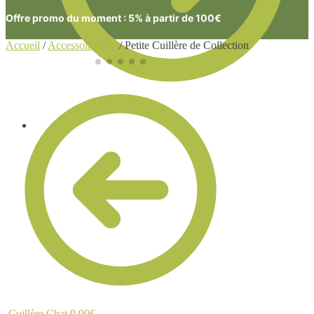
Offre promo du moment : 5% à partir de 100€
Accueil
/
Accessoire Thé
/
Petite Cuillère de Collection
0.00
€
0
Cuillère Chat
9.90
€