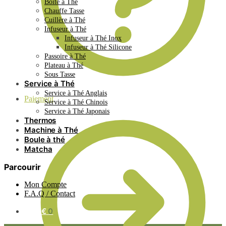
Boite à Thé
Chauffe Tasse
Cuillère à Thé
Infuseur à Thé
Infuseur à Thé Inox
Infuseur à Thé Silicone
Passoire à Thé
Plateau à Thé
Sous Tasse
Service à Thé
Service à Thé Anglais
Paiement
Service à Thé Chinois
Service à Thé Japonais
Thermos
Machine à Thé
Boule à thé
Matcha
Parcourir
Mon Compte
F.A.Q / Contact
0.00
€
0