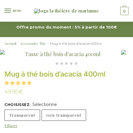
MENU
0
Offre promo du moment : 5% à partir de 100€
Accueil
Accessoire Thé
Mug à thé bois d’acacia 400ml
/
/
Mug à thé bois d’acacia 400ml
49.90
€
Sélectionne
CHOISISSEZ
:
Transparent
Gris transparent
Effacer