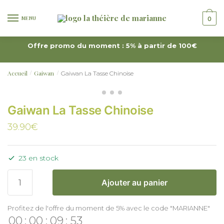
MENU
0
Offre promo du moment : 5% à partir de 100€
Accueil
Gaiwan
Gaiwan La Tasse Chinoise
/
/
Gaiwan La Tasse Chinoise
39.90
€
23 en stock
Ajouter au panier
Profitez de l'offre du moment de 5% avec le code "MARIANNE"
00
:
00
:
09
:
53