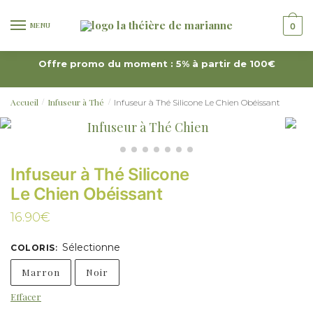
MENU
0
Offre promo du moment : 5% à partir de 100€
Accueil
Infuseur à Thé
Infuseur à Thé Silicone Le Chien Obéissant
/
/
Infuseur à Thé Silicone
Le Chien Obéissant
16.90
€
Sélectionne
COLORIS
:
Marron
Noir
Effacer