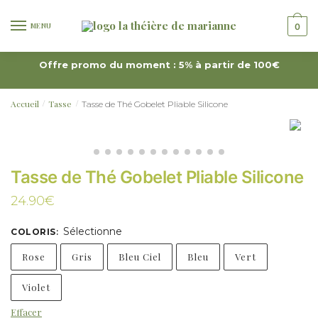
MENU
0
Offre promo du moment : 5% à partir de 100€
Accueil
Tasse
Tasse de Thé Gobelet Pliable Silicone
/
/
Tasse de Thé Gobelet Pliable Silicone
24.90
€
Sélectionne
COLORIS
:
Rose
Gris
Bleu Ciel
Bleu
Vert
Violet
Effacer