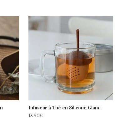
en
Infuseur à Thé en Silicone Gland
13.90
€