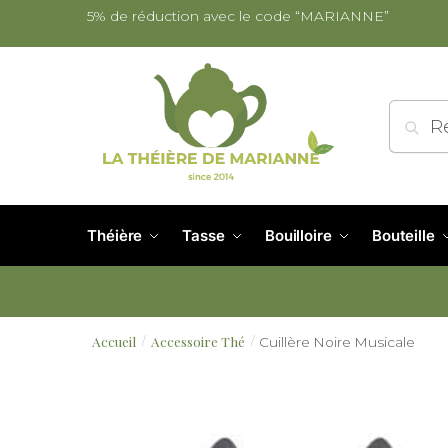
5% de réduction avec le code “MARIANNE”
Re
Théière
Tasse
Bouilloire
Bouteille
Accueil
Accessoire Thé
Cuillère Noire Musicale
/
/