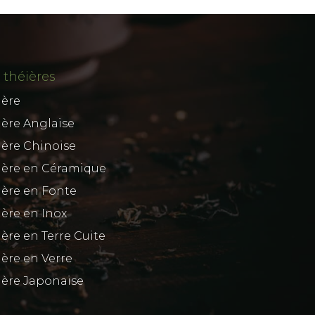
 théières
ière
ière Anglaise
ière Chinoise
ière en Céramique
ière en Fonte
ière en Inox
ère en Terre Cuite
ière en Verre
ière Japonaise