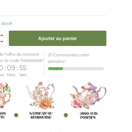
 stock
Ajouter au panier
de l'offre du moment
27 Commandes cette
ec le code "MARIANNE"
semaine !
0
:
09
:
54
ure
Mins
Secs