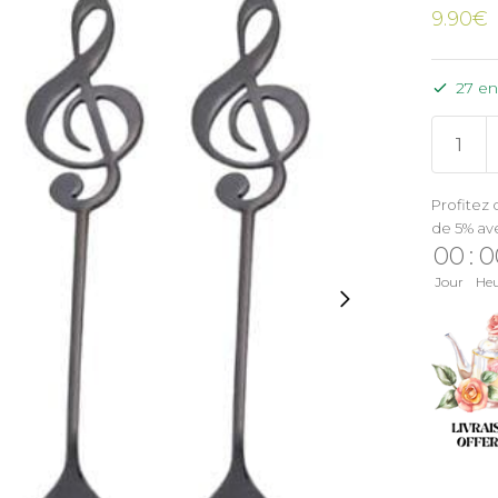
9.90
€
27 en
Profitez 
de 5% av
00
:
0
Jour
He