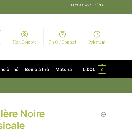
+1,500 Avis clients
Mon Compte
F.A.Q / Contact
Paiement
ne à Thé
Boule à thé
Matcha
0.00
€
0
llère Noire
icale