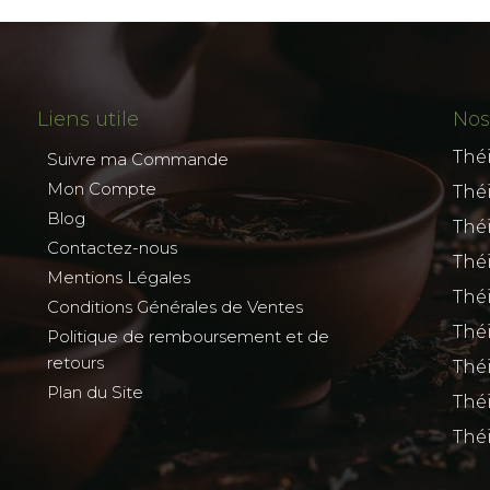
Liens utile
Nos
Thé
Suivre ma Commande
Mon Compte
Thé
Blog
Thé
Contactez-nous
Thé
Mentions Légales
Thé
Conditions Générales de Ventes
Thé
Politique de remboursement et de
retours
Théi
Plan du Site
Thé
Thé