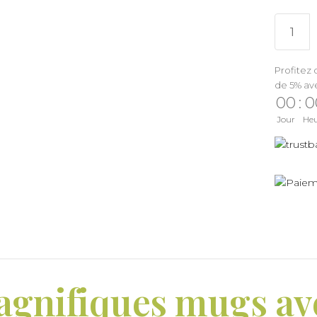
Profitez 
de 5% av
00
:
0
Jour
He
agnifiques mugs av