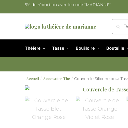
5% de réduction avec le code “MARIANNE”
Re
Théière
Tasse
Bouilloire
Bouteille
Accueil
Accessoire Thé
Couvercle Silicone pour Tass
/
/