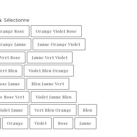
€
Sélectionne
S
:
Orange Rose
Orange Violet Rose
Orange Jaune
Jaune Orange Violet
 Vert Rose
Jaune Vert Violet
ert Bleu
Violet Bleu Orange
ose Jaune
Bleu Jaune Vert
e Rose Vert
Violet Jaune Bleu
iolet Jaune
Vert Bleu Orange
Bleu
Orange
Violet
Rose
Jaune