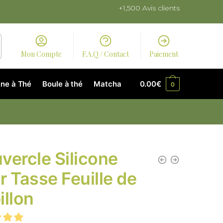
+1,500 Avis clients
Mon Compte
F.A.Q / Contact
Paiement
ne à Thé
Boule à thé
Matcha
0.00
€
0
vercle Silicone
r Tasse Feuille de
illon