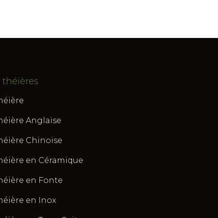
 théières
héière
héière Anglaise
héière Chinoise
héière en Céramique
héière en Fonte
héière en Inox