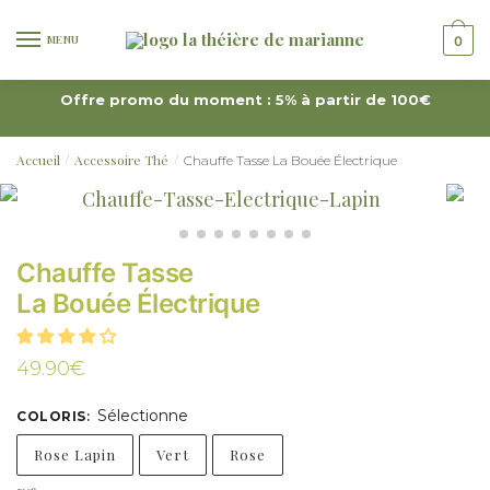
MENU
0
Offre promo du moment : 5% à partir de 100€
Accueil
Accessoire Thé
Chauffe Tasse La Bouée Électrique
/
/
Chauffe Tasse
La Bouée Électrique
49.90
€
Sélectionne
COLORIS
:
Rose Lapin
Vert
Rose