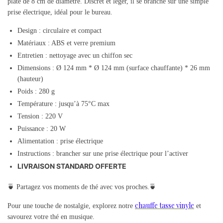
plate de 8 cm de diamètre. Discret et léger, il se branche sur une simple
prise électrique, idéal pour le bureau.
Design : circulaire et compact
Matériaux : ABS et verre premium
Entretien : nettoyage avec un chiffon sec
Dimensions : Ø 124 mm * Ø 124 mm (surface chauffante) * 26 mm
(hauteur)
Poids : 280 g
Température : jusqu’à 75°C max
Tension : 220 V
Puissance : 20 W
Alimentation : prise électrique
Instructions : brancher sur une prise électrique pour l’activer
LIVRAISON STANDARD OFFERTE
🍵 Partagez vos moments de thé avec vos proches.🍵
chauffe tasse vinyle
Pour une touche de nostalgie, explorez notre
et
savourez votre thé en musique.