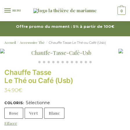
MENU
0
Offre promo du moment : 5% à partir de 100€
Accueil
Accessoire Thé
Chauffe Tasse Le Thé ou Café (Usb)
/
/
Chauffe Tasse
Le Thé ou Café (Usb)
34.90
€
Sélectionne
COLORIS
:
Rose
Vert
Blanc
Effacer