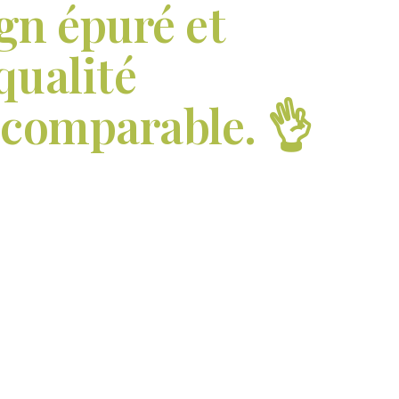
gn épuré et
qualité
ncomparable. 👌