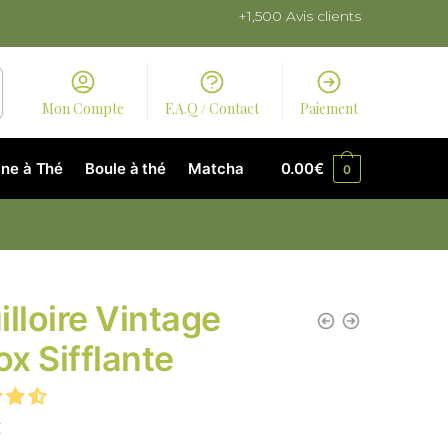
+1,500 Avis clients
Mon Compte
F.A.Q / Contact
Paiement
ne à Thé
Boule à thé
Matcha
0.00
€
0
illoire Vintage
ox Sifflante
€