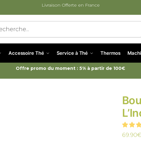
Livraison Offerte en France
cherche
Accessoire Thé
Service à Thé
Thermos
Machi
Offre promo du moment : 5% à partir de 100€
Bou
L’In
69.90