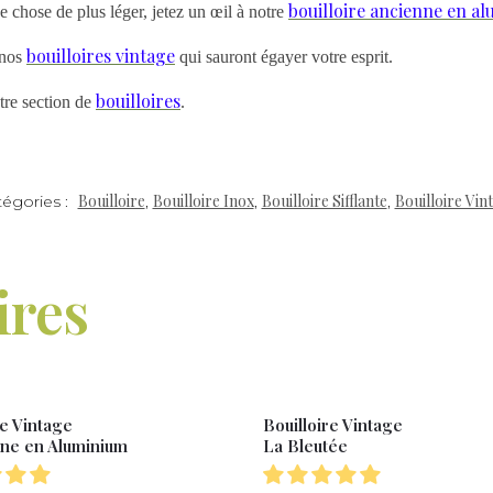
bouilloire ancienne en a
e chose de plus léger, jetez un œil à notre
bouilloires vintage
 nos
qui sauront égayer votre esprit.
bouilloires
tre section de
.
Bouilloire
Bouilloire Inox
Bouilloire Sifflante
Bouilloire Vin
tégories :
,
,
,
ires
re Vintage
Bouilloire Vintage
nne en Aluminium
La Bleutée