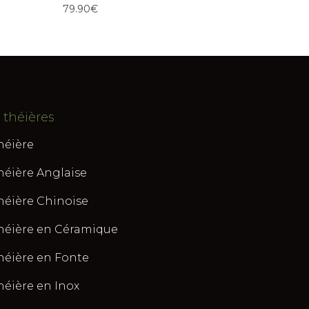
79.90
€
 théières
héière
héière Anglaise
héière Chinoise
héière en Céramique
héière en Fonte
héière en Inox