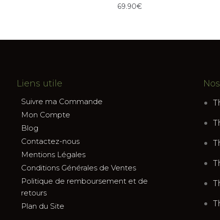
69.90
€
Liens utile
Nos
Suivre ma Commande
T
Mon Compte
T
Blog
Contactez-nous
T
Mentions Légales
T
Conditions Générales de Ventes
Politique de remboursement et de
T
retours
T
Plan du Site