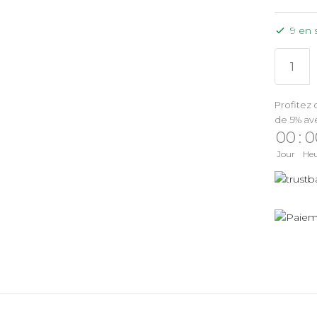
9 en 
Profitez 
de 5% av
00
:
0
Jour
He