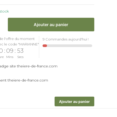
stock
Ajouter au panier
de l'offre du moment
9 Commandes aujourd'hui !
ec le code "MARIANNE"
0
:
09
:
52
ure
Mins
Secs
Ajouter au panier