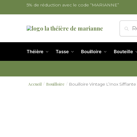
5% de réduction avec le code “MARIANNE”
Re
Théière
Tasse
Bouilloire
Bouteille
Accueil
Bouilloire
Bouilloire Vintage L’Inox Sifflante
/
/