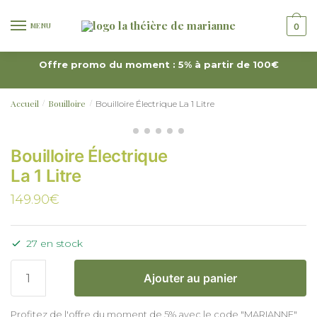
MENU
0
Offre promo du moment : 5% à partir de 100€
Accueil
Bouilloire
Bouilloire Électrique La 1 Litre
/
/
Bouilloire Électrique
La 1 Litre
149.90
€
27 en stock
Ajouter au panier
Profitez de l'offre du moment de 5% avec le code "MARIANNE"