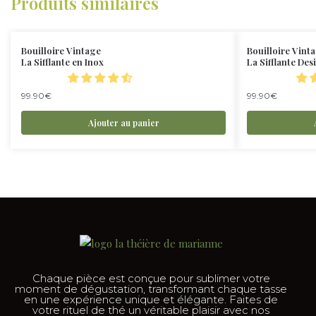
Produits similaires
Bouilloire Vintage
Bouilloire Vint
La Sifflante en Inox
La Sifflante Des
99.90
€
99.90
€
Ajouter au panier
Chaque pièce est conçue pour sublimer votre
moment de dégustation, transformant chaque tasse
en une expérience unique et élégante. Faites de
votre rituel de thé un véritable plaisir avec nos