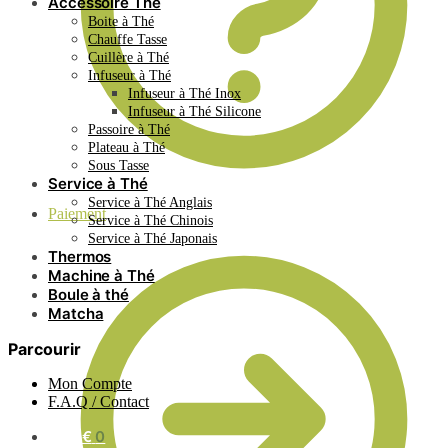
Accessoire Thé
Boite à Thé
Chauffe Tasse
Cuillère à Thé
Infuseur à Thé
Infuseur à Thé Inox
Infuseur à Thé Silicone
Passoire à Thé
Plateau à Thé
Sous Tasse
Service à Thé
Service à Thé Anglais
Paiement
Service à Thé Chinois
Service à Thé Japonais
Thermos
Machine à Thé
Boule à thé
Matcha
Parcourir
Mon Compte
F.A.Q / Contact
0.00
€
0