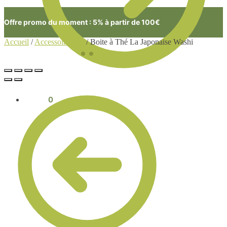
Offre promo du moment : 5% à partir de 100€
Accueil
/
Accessoire Thé
/
Boite à Thé La Japonaise Washi
0.00
€
0