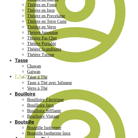
Théière en Fonte
Théière en Inox
Théière en Porcelaine
Théière en Terre Cuite
Théière en Verre
Théière Japonaise
Théière Pas Cher
Théière Portable
Théière Scandinave
Théière Turque
Tasse
Chawan
Gaiwan
F.A.Q / Contact
Tasse à Thé
Tasse à Thé avec Infuseur
Verre à Thé
Bouilloire
Bouilloire Électrique
Bouilloire Inox
Bouilloire Sifflante
Bouilloire Vintage
Bouteille
Bouteille Isotherme
Bouteille Isotherme Inox