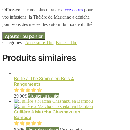
Offrez-vous le nec plus ultra des
accessoires
pour
vos infusions, la Théière de Marianne a déniché
pour vous des merveilles autour du monde du thé.
Ajouter au panier
Catégories :
Accessoire Thé
,
Boite à Thé
Produits similaires
Boite à Thé Simple en Bois 4
Rangements
29.90
€
Ajouter au panier
Cuillère à Matcha Chashaku en
Bambou
9.90
€
Choix des options
Ce produit a