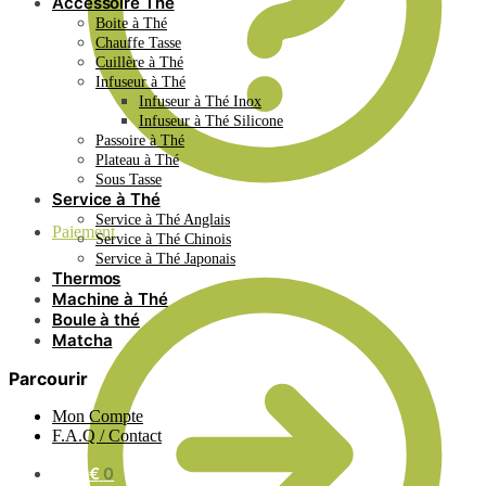
Accessoire Thé
Boite à Thé
Chauffe Tasse
Cuillère à Thé
Infuseur à Thé
Infuseur à Thé Inox
Infuseur à Thé Silicone
Passoire à Thé
Plateau à Thé
Sous Tasse
Service à Thé
Service à Thé Anglais
Paiement
Service à Thé Chinois
Service à Thé Japonais
Thermos
Machine à Thé
Boule à thé
Matcha
Parcourir
Mon Compte
F.A.Q / Contact
0.00
€
0